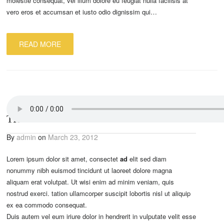
molestie consequat, vel illum dolore eu feugiat nulla facilisis at
vero eros et accumsan et iusto odio dignissim qui…
READ MORE
THIS IS AN AUDIO POST
By
admin
on
March 23, 2012
Lorem ipsum dolor sit amet, consectet
ad
elit sed diam
nonummy nibh euismod tincidunt ut laoreet dolore magna
aliquam erat volutpat. Ut wisi enim ad minim veniam, quis
nostrud exerci. tation ullamcorper suscipit lobortis nisl ut aliquip
ex ea commodo consequat.
Duis autem vel eum iriure dolor in hendrerit in vulputate velit esse