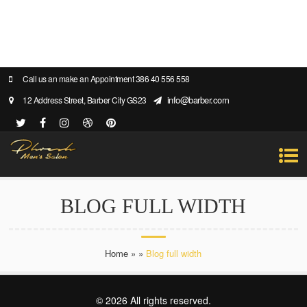
Call us an make an Appointment 386 40 556 558
info@barber.com
12 Address Street, Barber City GS23
BLOG FULL WIDTH
Home
»
»
Blog full width
© 2026 All rights reserved.