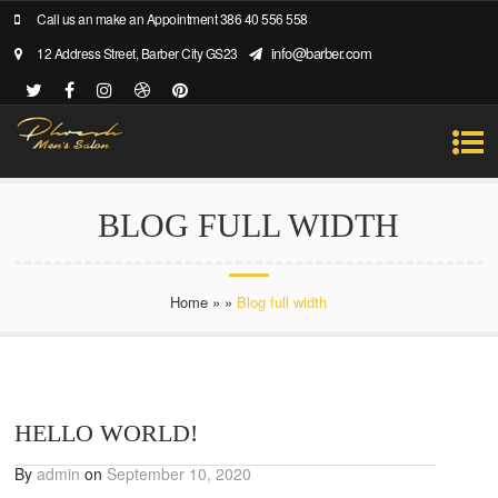
Call us an make an Appointment 386 40 556 558
info@barber.com
12 Address Street, Barber City GS23
BLOG FULL WIDTH
Home
»
»
Blog full width
HELLO WORLD!
By
admin
on
September 10, 2020